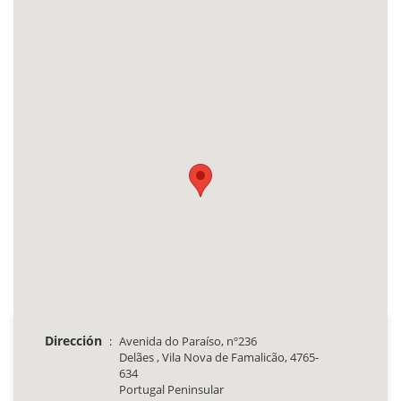
Dirección
:
Avenida do Paraíso, nº236
Delães , Vila Nova de Famalicão, 4765-
634
Portugal Peninsular