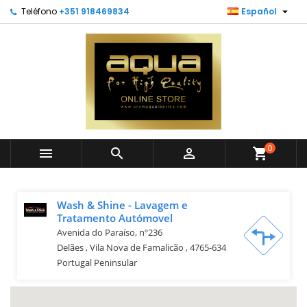

Teléfono
+351 918469834
Español
0



shopping_cart
Wash & Shine - Lavagem e
Tratamento Autómovel
Avenida do Paraíso, nº236
Delães , Vila Nova de Famalicão , 4765-634
Portugal Peninsular