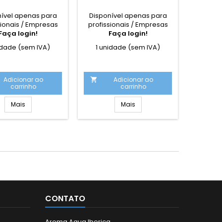
nível apenas para
Disponível apenas para
Dispon
sionais / Empresas
profissionais / Empresas
profiss
Faça login!
Faça login!
F
idade (sem IVA)
1 unidade (sem IVA)
Caixa ex
Adicionar ao
Adicionar ao


carrinho
carrinho
Mais
Mais
CONTATO
Aroma Aqua Iberica