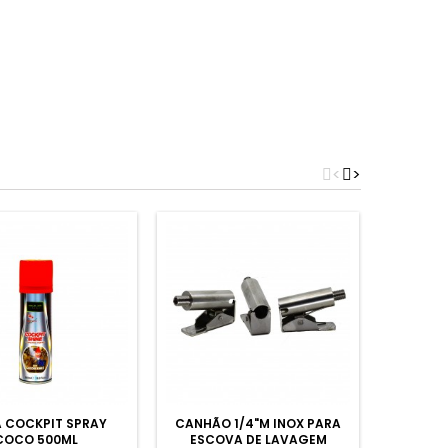
<
>
 COCKPIT SPRAY
CANHÃO 1/4"M INOX PARA
AQUA F
COCO 500ML
ESCOVA DE LAVAGEM