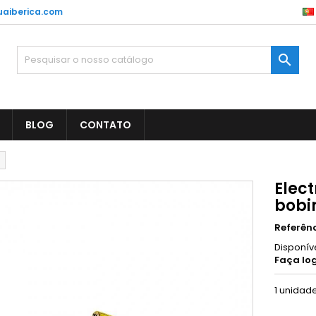
aiberica.com

BLOG
CONTATO
Elect
bobi
Referên
Disponív
Faça log
1 unidad