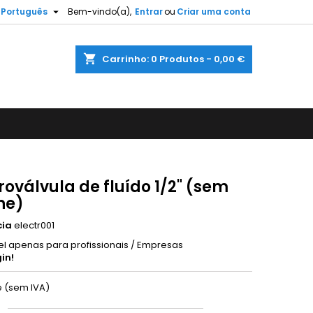

Português
Bem-vindo(a),
Entrar
ou
Criar uma conta
shopping_cart
Carrinho:
0
Produtos - 0,00 €
roválvula de fluído 1/2" (sem
ne)
cia
electr001
el apenas para profissionais / Empresas
in!
e (sem IVA)