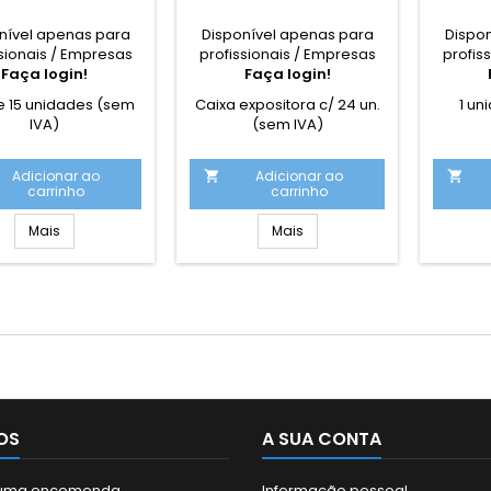
nível apenas para
Disponível apenas para
Dispo
sionais / Empresas
profissionais / Empresas
profis
Faça login!
Faça login!
e 15 unidades (sem
Caixa expositora c/ 24 un.
1 un
IVA)
(sem IVA)
Adicionar ao
Adicionar ao


carrinho
carrinho
Mais
Mais
OS
A SUA CONTA
r uma encomenda
Informação pessoal