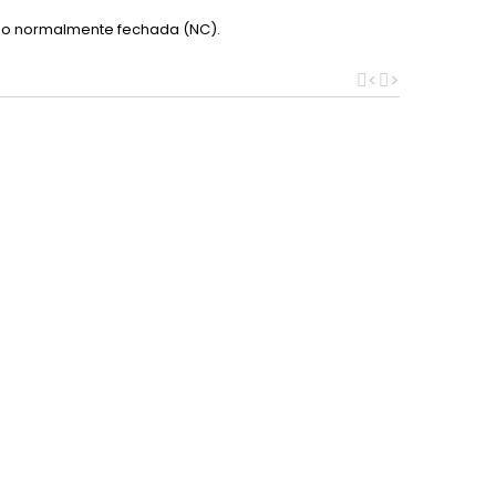
ção normalmente fechada (NC).
<
>