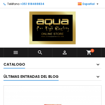

Teléfono
+351 918469834
Español
0



shopping_cart
CATALOGO
ÚLTIMAS ENTRADAS DEL BLOG