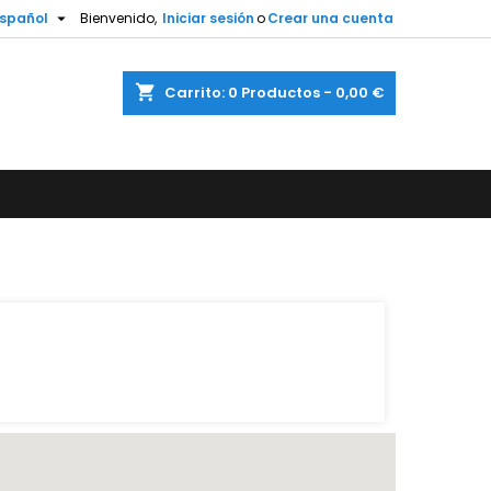

spañol
Bienvenido,
Iniciar sesión
o
Crear una cuenta
shopping_cart
Carrito:
0
Productos - 0,00 €