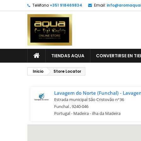
Teléfono
+351 918469834
Email:
info@aromaquai
TIENDAS AQUA
CONVERTIRSE EN TI
Inicio
Store Locator
Lavagem do Norte (Funchal) - Lavag
Estrada municipal São Cristovão n°36
Funchal , 9240-046
Portugal - Madeira - ilha da Madeira