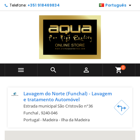

Telefone:
+351 918469834
Português
0



shopping_cart
Lavagem do Norte (Funchal) - Lavagem
e tratamento Automóvel
Estrada municipal São Cristovão n°36
Funchal , 9240-046
Portugal - Madeira - Ilha da Madeira