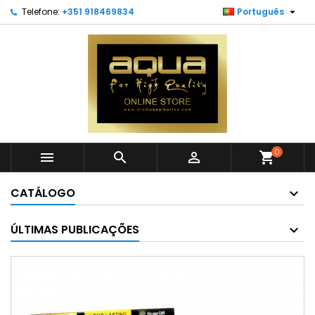

Telefone:
+351 918469834
Português
0



shopping_cart
CATÁLOGO
ÚLTIMAS PUBLICAÇÕES