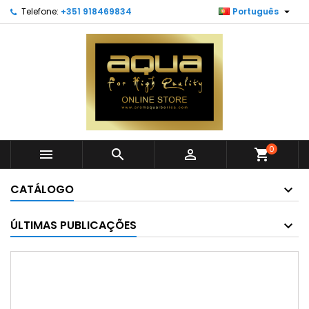

Telefone:
+351 918469834
Português
0



shopping_cart
CATÁLOGO
ÚLTIMAS PUBLICAÇÕES