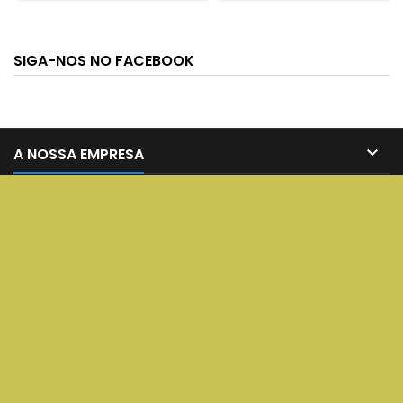
SIGA-NOS NO FACEBOOK

A NOSSA EMPRESA

SERVIÇOS

A SUA CONTA

CONTATO
© Copyright 2026 Online Store - AQUA Premium Air Fresheners. All