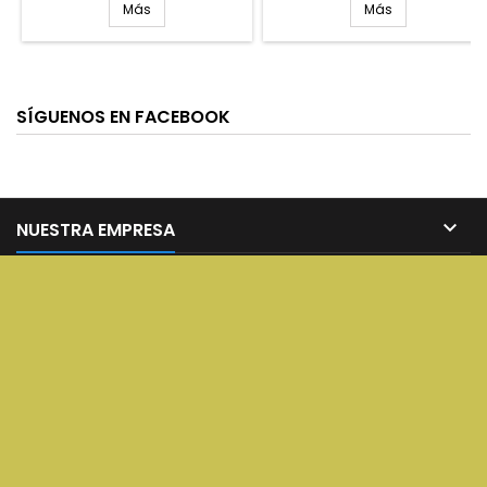
Más
Más
SÍGUENOS EN FACEBOOK

NUESTRA EMPRESA

SERVICIOS

SU CUENTA

CONTACT