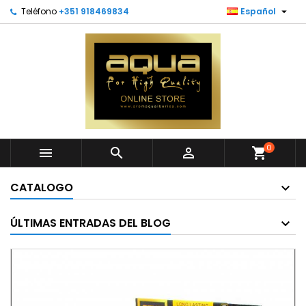

Teléfono
+351 918469834
Español
0



shopping_cart
CATALOGO
ÚLTIMAS ENTRADAS DEL BLOG