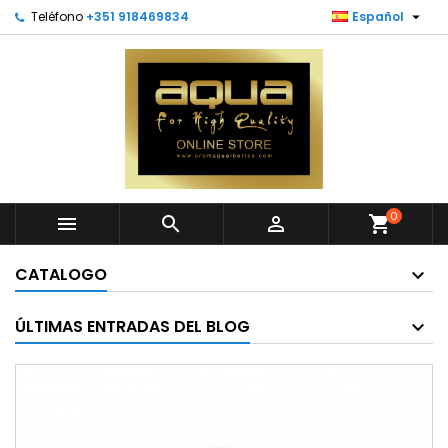

Teléfono
+351 918469834
Español
0



shopping_cart
CATALOGO
ÚLTIMAS ENTRADAS DEL BLOG