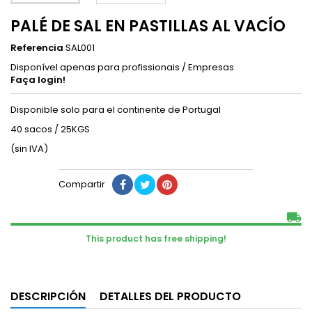
PALÉ DE SAL EN PASTILLAS AL VACÍO
Referencia
SAL001
Disponível apenas para profissionais / Empresas
Faça login!
Disponible solo para el continente de Portugal
40 sacos / 25KGS
(sin IVA)
Compartir
local_shipping
This product has free shipping!
DESCRIPCIÓN
DETALLES DEL PRODUCTO