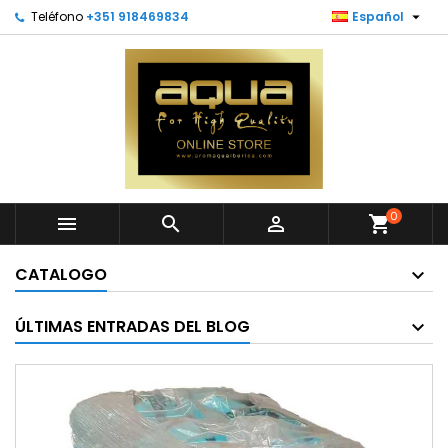

Teléfono
+351 918469834
Español
0



shopping_cart
CATALOGO
ÚLTIMAS ENTRADAS DEL BLOG