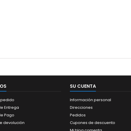
IOS
SU CUENTA
 pedido
Información personal
e Entrega
Direcciones
de Pago
Pedidos
de devolución
Cupones de descuento
Mi blog comenta