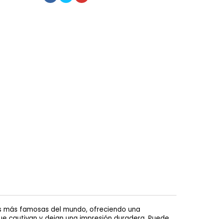
s más famosas del mundo, ofreciendo una
ue cautivan y dejan una impresión duradera. Puede