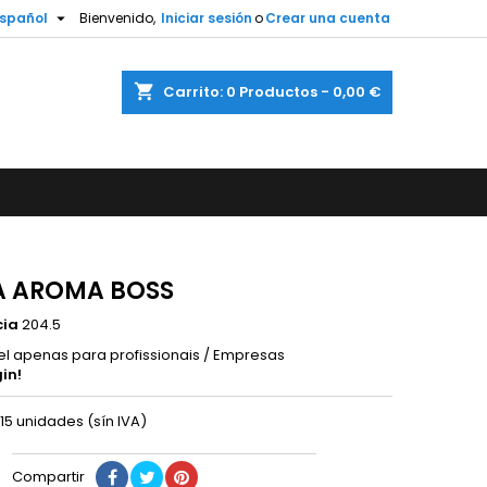

spañol
Bienvenido,
Iniciar sesión
o
Crear una cuenta
shopping_cart
Carrito:
0
Productos - 0,00 €
 AROMA BOSS
cia
204.5
el apenas para profissionais / Empresas
in!
15 unidades (sín IVA)
Compartir