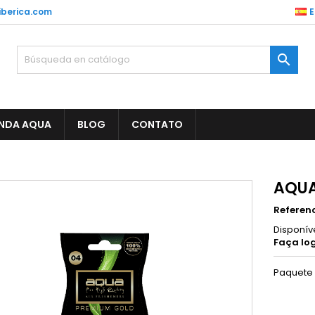
berica.com
E

ENDA AQUA
BLOG
CONTATO
AQUA
Referen
Disponív
Faça log
Paquete 