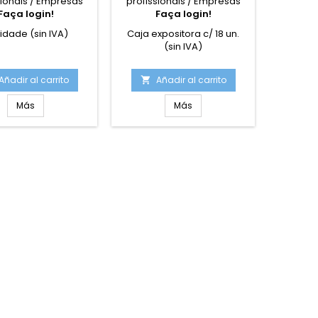
sionais / Empresas
profissionais / Empresas
profiss
Faça login!
Faça login!
F
nidade (sin IVA)
Caja expositora c/ 18 un.
Caja expo
(sin IVA)
Añadir al carrito
Añadir al carrito
A


Más
Más