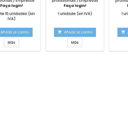
sionais / Empresas
profissionais / Empresas
profis
Faça login!
Faça login!
e 15 unidades (sin
1 unidade (sin IVA)
1 u
IVA)
Añadir al carrito
Añadir al carrito


Más
Más