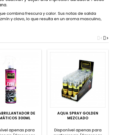
ana.
ue combina frescura y calor. Sus notas de salida
mín y clavo, lo que resulta en un aroma masculino,
<
>
ABRILLANTADOR DE
AQUA SPRAY GOLDEN
AQUA P
MÁTICOS 300ML
MEZCLADO
nível apenas para
Disponível apenas para
Dispon