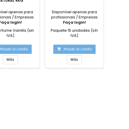
ATURAL 4KG
nível apenas para
Disponível apenas para
Dispon
sionais / Empresas
profissionais / Empresas
profiss
Faça login!
Faça login!
F
rfume Vainilla (sin
Paquete 15 unidades (sín
Caja ex
IVA)
IVA)
Añadir al carrito
Añadir al carrito
A


Más
Más