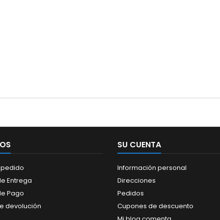
IOS
SU CUENTA
 pedido
Información personal
e Entrega
Direcciones
de Pago
Pedidos
de devolución
Cupones de descuento
Mi blog comenta