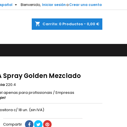

spañol
Bienvenido,
Iniciar sesión
o
Crear una cuenta
shopping_cart
Carrito:
0
Productos - 0,00 €
 Spray Golden Mezclado
cia
220.4
el apenas para profissionais / Empresas
in!
sitora c/ 18 un. (sin IVA)
Compartir