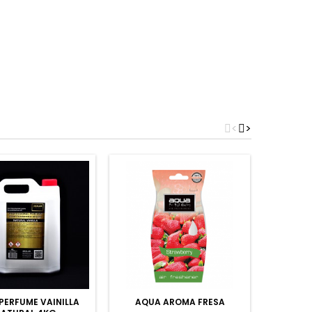
<
>
PERFUME VAINILLA
AQUA AROMA FRESA
AQUA A