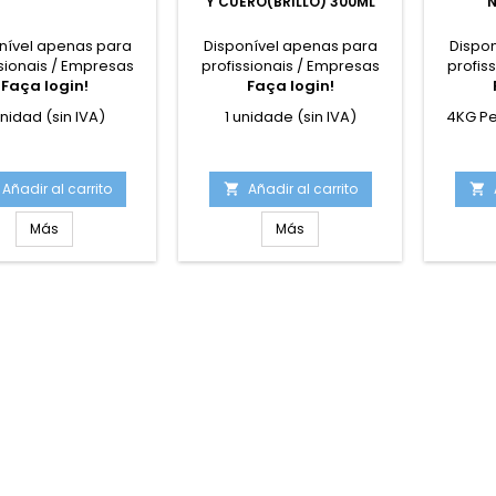
Y CUERO(BRILLO) 300ML
N
nível apenas para
Disponível apenas para
Dispo
sionais / Empresas
profissionais / Empresas
profis
Faça login!
Faça login!
unidad (sin IVA)
1 unidade (sin IVA)
4KG Pe
Añadir al carrito
Añadir al carrito


Más
Más