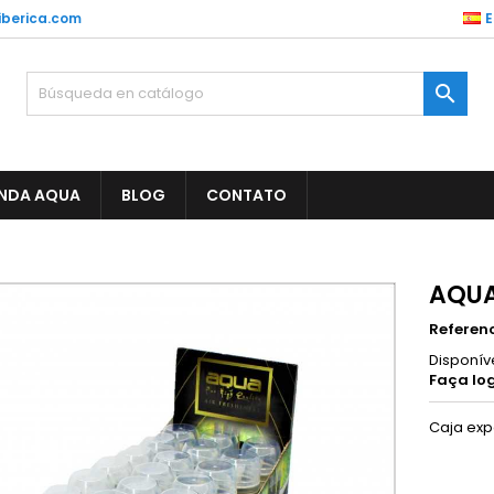
berica.com
E

ENDA AQUA
BLOG
CONTATO
AQUA
Referen
Disponív
Faça log
Caja expo