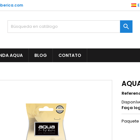
berica.com
E

ENDA AQUA
BLOG
CONTATO
AQUA
Referen
Disponív
Faça log
Paquete 