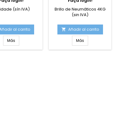
Faça login!
Faça login!
F
nidade (sín IVA)
Brillo de Neumáticos 4KG
1 un
(sin IVA)
Añadir al carrito
Añadir al carrito
A


Más
Más