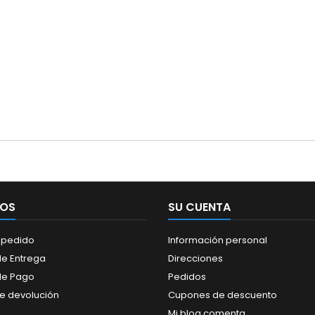
IOS
SU CUENTA
 pedido
Información personal
e Entrega
Direcciones
de Pago
Pedidos
de devolución
Cupones de descuento
Mi blog comenta