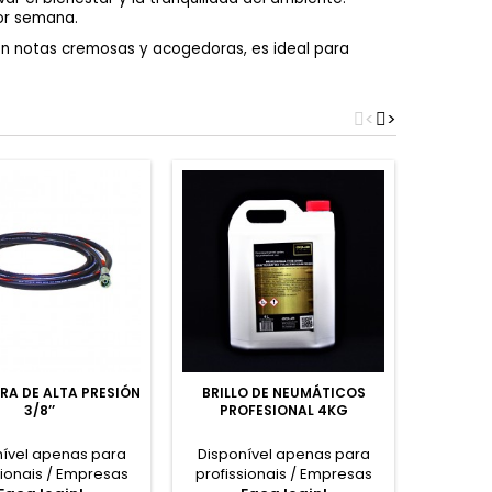
por semana.
Con notas cremosas y acogedoras, es ideal para
<
>
A DE ALTA PRESIÓN
BRILLO DE NEUMÁTICOS
B
3/8’’
PROFESIONAL 4KG
nível apenas para
Disponível apenas para
Dispon
sionais / Empresas
profissionais / Empresas
profiss