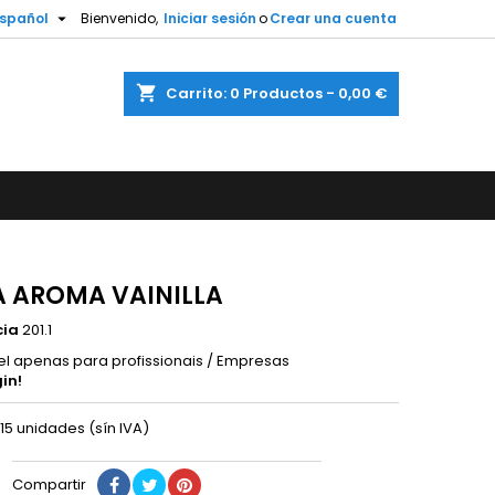

spañol
Bienvenido,
Iniciar sesión
o
Crear una cuenta
shopping_cart
Carrito:
0
Productos - 0,00 €
 AROMA VAINILLA
cia
201.1
el apenas para profissionais / Empresas
in!
15 unidades (sín IVA)
Compartir