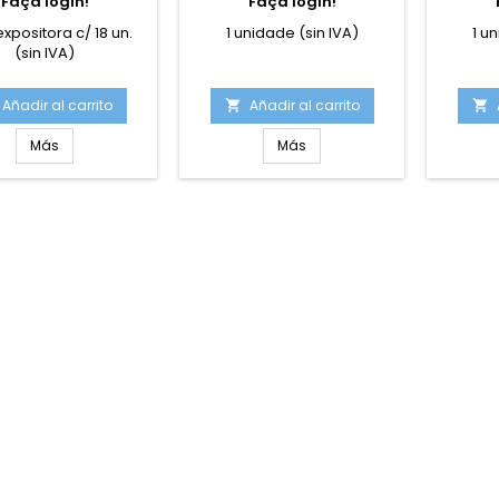
Faça login!
Faça login!
xpositora c/ 18 un.
1 unidade (sin IVA)
1 u
(sin IVA)
Añadir al carrito
Añadir al carrito


Más
Más