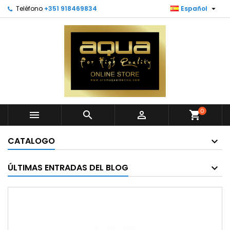

Teléfono
+351 918469834
Español
0



shopping_cart
CATALOGO
ÚLTIMAS ENTRADAS DEL BLOG