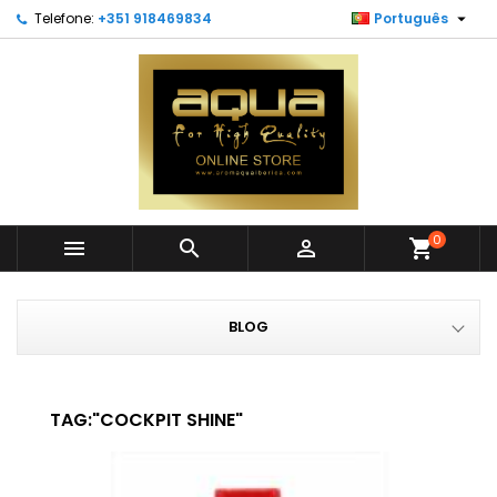

Telefone:
+351 918469834
Português
0



shopping_cart
BLOG
TAG:"COCKPIT SHINE"