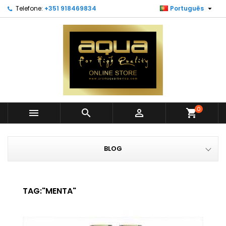

Telefone:
+351 918469834
Português
0



shopping_cart
BLOG
TAG:"MENTA"