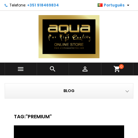

Telefone:
+351 918469834
Português
0



shopping_cart
BLOG
TAG:"PREMIUM"