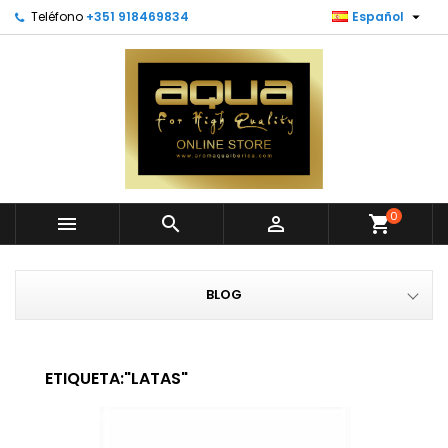

Teléfono
+351 918469834
Español
0



shopping_cart
BLOG
ETIQUETA:"LATAS"