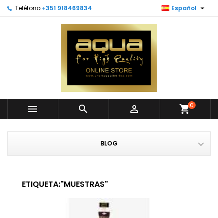

Teléfono
+351 918469834
Español
0



shopping_cart
BLOG
ETIQUETA:"MUESTRAS"