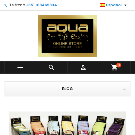

Teléfono
+351 918469834
Español
0



shopping_cart
BLOG