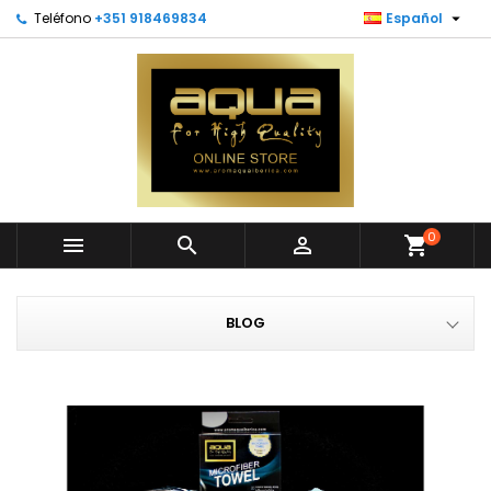

Teléfono
+351 918469834
Español
0



shopping_cart
BLOG