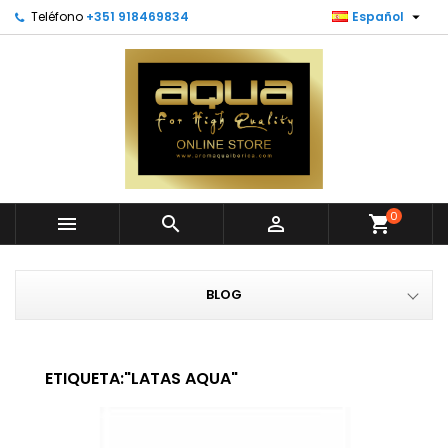

Teléfono
+351 918469834
Español
0



shopping_cart
BLOG
ETIQUETA:"LATAS AQUA"