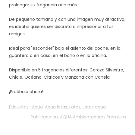
prolongar su fragancia aún más.
De pequeño tamaño y con una imagen muy atractiva,
es ideal si quieres ser discreto o impresionar a tus
amigos.
Ideal para "esconder" bajo el asiento del coche, en la
guantera o en casa, en el baño o en la oficina.
Disponible en 5 fragancias diferentes: Cereza Silvestre,
Chicle, Océano, Cítricos y Manzana con Canela.
¡Pruébalo ahora!
Etiquetas :
Aqua
,
Aqua latas
,
Latas
,
Latas aqua
Publicado en:
AQUA Ambientadores Premium