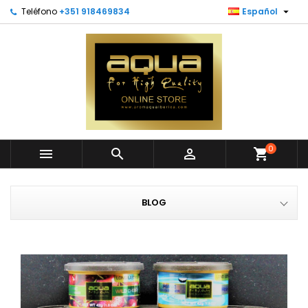

Teléfono
+351 918469834
Español
0



shopping_cart
BLOG