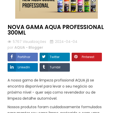
NOVA GAMA AQUA PROFESSIONAL
300ML
5767
Visualizações
2024-04-04
por
AQUA - Blogger
Partilhar
Twitter
Pinterest
Linkedln
Tumblr
A nossa gama de limpeza profissional AQUA já se
encontra disponível para levar o seu negócio ao
próximo nível - quer seja como revendedor ou de
limpeza detalhe automóvel.
Nossos produtos foram cuidadosamente formulados
para manter seu carro limpo, protegido e com uma