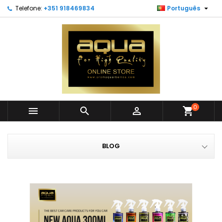

Telefone:
+351 918469834
Português
0



shopping_cart
BLOG