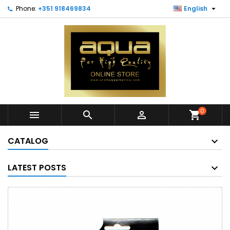

Phone:
+351 918469834
English
0



shopping_cart
CATALOG
LATEST POSTS